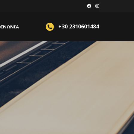
+30 2310601484
ΟΙΝΩΝΙΑ