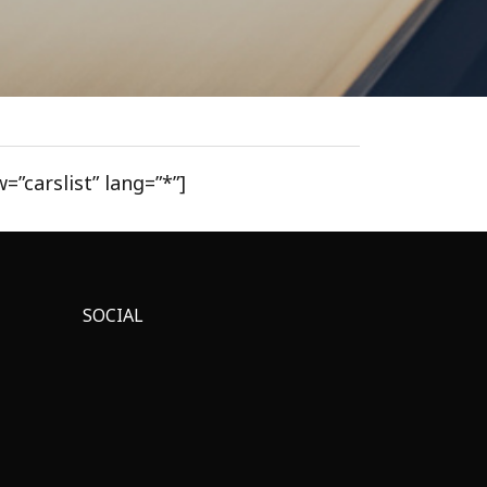
=”carslist” lang=”*”]
SOCIAL