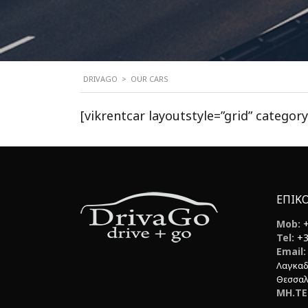
DRIVAGO
>
OUR CARS
[vikrentcar layoutstyle=”grid” category
ΕΠΙΚ
Mob:
Tel:
+3
Email:
Λαγκαδ
Θεσσαλ
ΜΗ.ΤΕ