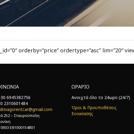
_id=”0″ orderby=”price” ordertype=”asc” lim=”20″ view
ΟΙΝΩΝΙΑ
ΩΡΑΡΙΟ
+30 6945382756
Ανοιχτά όλο το 24ωρο (24/7)
0 2310601484
Όροι & Προϋποθέσεις
drivagorentcar@gmail.com
Ενοικίασης
ά 252 – Σταυρούπολη
ονίκη
0933 Ε81000154801